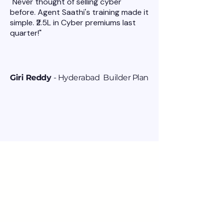
"Never thought of selling cyber
before. Agent Saathi's training made it
simple. ₹2.5L in Cyber premiums last
quarter!"
Giri Reddy
- Hyderabad Builder Plan
SIMPLE PRICING
One Plan. Everything
Included.