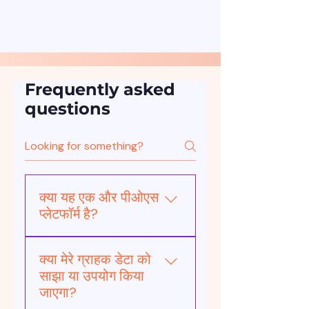
पोस्ट प्रकाशित होने के बाद, आप उन्हें यहाँ देख
सकेंगे।
Frequently asked
questions
क्या यह एक और पीओएस
प्लेटफॉर्म है?
नहीं।
 एजेंट साथी POS या किसी 
क्या मेरे ग्राहक डेटा को
मध्यस्थ या लीड जनरेटिंग मॉडल के 
साझा या उपयोग किया
तहत काम नहीं करता है। हम उत्पादों 
जाएगा?
को आगे नहीं बढ़ाते हैं या लीड या 