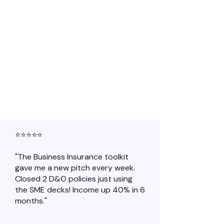
Insurance Industry Analytics & Updates
SUCCESS STORIES
Join 3,000+ Agents
Growing Their Income
Real agents. Real results. Real growth.
⭐⭐⭐⭐⭐
"The Business Insurance toolkit
gave me a new pitch every week.
Closed 2 D&O policies just using
the SME decks! Income up 40% in 6
months."