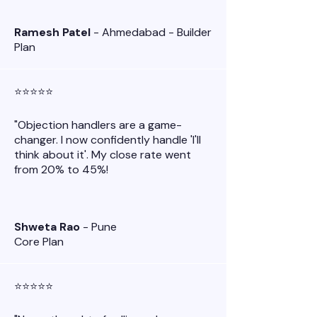
Ramesh Patel
- Ahmedabad - Builder
Plan
⭐⭐⭐⭐⭐
"Objection handlers are a game-
changer. I now confidently handle 'I'll
think about it'. My close rate went
from 20% to 45%!
Shweta Rao
- Pune
Core Plan
⭐⭐⭐⭐⭐