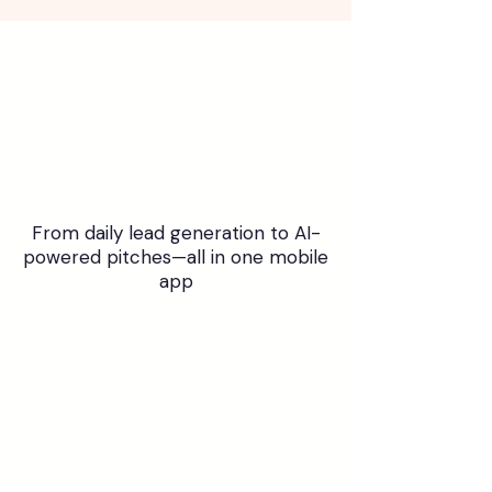
EVERYTHING YOU NEED
9 Tools to Transform
Your Insurance
Business
From daily lead generation to AI-
powered pitches—all in one mobile
app
Daily Lead Starters (Post or
Share)
Stop cold calling. Share professionally
designed risk-based creatives and
watch enquiries come to you.